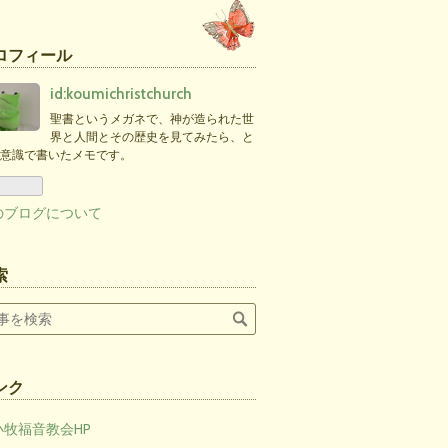
ロフィール
id:koumichristchurch
聖書というメガネで、神が造られた世
界と人間とその歴史を見てみたら、と
意識で書いたメモです。
のブログについて
索
ンク
小牧福音教会HP