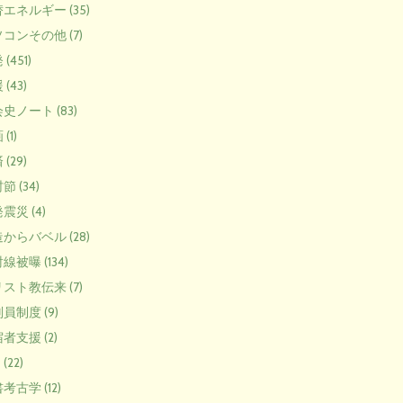
エネルギー (35)
コンその他 (7)
(451)
(43)
史ノート (83)
(1)
(29)
節 (34)
震災 (4)
からバベル (28)
線被曝 (134)
スト教伝来 (7)
員制度 (9)
者支援 (2)
 (22)
考古学 (12)