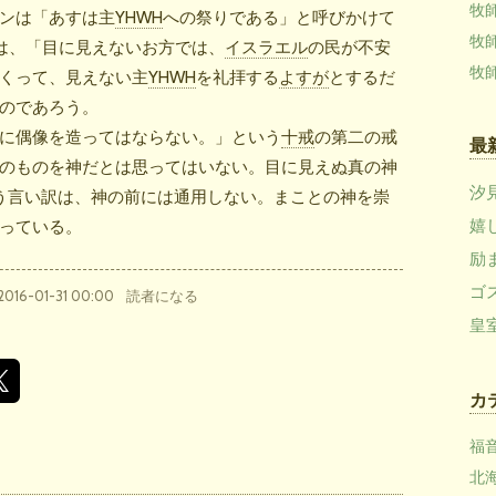
牧
ンは「あすは主
YHWH
への祭りである」と呼びかけて
牧
ては、「目に見えないお方では、
イスラエル
の民が不安
牧
くって、見えない主
YHWH
を礼拝する
よすが
とするだ
のであろう。
に偶像を造ってはならない。」という
十戒
の第二の戒
最
のものを神だとは思ってはいない。目に見えぬ真の神
汐
う言い訳は、神の前には通用しない。まことの神を崇
っている。
嬉
励
ゴ
2016-01-31 00:00
読者になる
皇
カ
福音
北海道