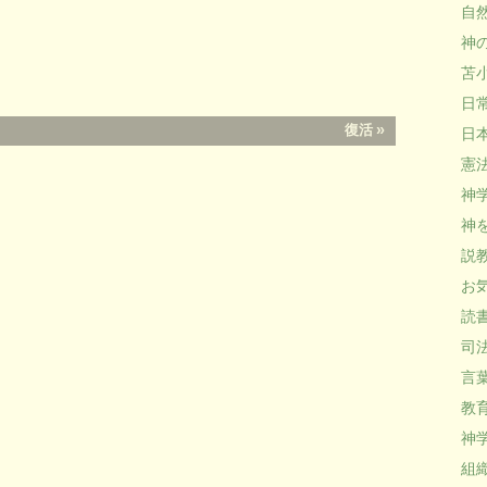
自然
神の
苫小
日常 
復活
»
日本
憲法 
神学 
神を
説教
お気
読書 
司法
言葉 
教育 
神学
組織