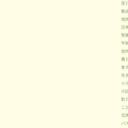
笑 (7
教会
地球
日本
聖書
平和 
信州 
農 (
食 (
生き
☆小
小説
歌 (
こと
北海
パス