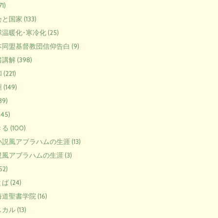
1)
と国家 (133)
温暖化･寒冷化 (25)
同盟基督教団信仰告白 (9)
講解 (398)
(221)
(149)
39)
145)
る (100)
説風アブラハムの生涯 (13)
風アブラハムの生涯 (3)
52)
ば (24)
道聖書学院 (16)
カル (13)