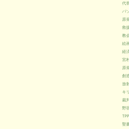
代替
パソ
原発 
救援 
教会
絵画 
経済 
宮村
原発
創造
放射
キリ
裁判
野宿
TPP
聖書