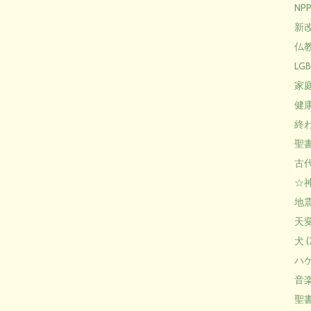
NPP 
新改
仏教 
LGB
家庭 
健康 
終わ
聖書
古代
☆神
地震 
天変
犬 (
ハゲ 
音楽 
聖書