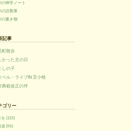
師の神学ノート
師の説教庫
師の書き物
新記事
見町散歩
しかった主の日
ましの子
スペル・ライブIN 苫小牧
室典範改正の件
テゴリー
を (225)
 (115)