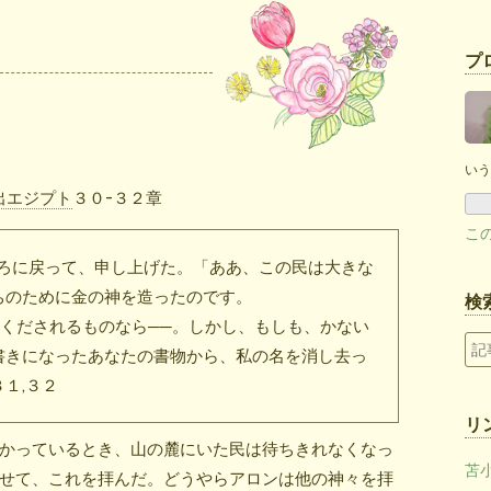
プ
いう
出エジプト
３０-３２章
こ
ろに戻って、申し上げた。「ああ、この民は大きな
ちのために金の神を造ったのです。
検
赦しくだされるものなら──。しかし、もしも、かない
書きになったあなたの書物から、私の名を消し去っ
１,３２
リ
かっているとき、山の麓にいた民は待ちきれなくなっ
苫
せて、これを拝んだ。どうやらアロンは他の神々を拝