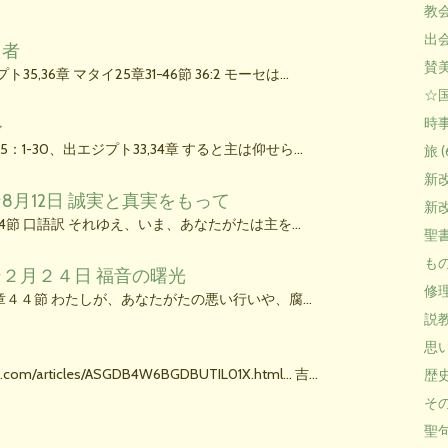
教会 
出会
た者
賛美
35,36章 マタイ25章31−46節 36:2 モーセは…
☆国
ル
時事 
：1-30、出エジプト33,34章 すると主は仰せら…
旅 (
新改訳
8月12日 誠実と真実をもって
新改
14節 口語訳 それゆえ、いま、あなたがたは主を…
聖書
もの
２月２４日 福音の曙光
修理 
章４４節 わたしが、あなたがたの悪い行いや、腐…
説教
思い
hi.com/articles/ASGDB4W6BGDBUTIL01X.html… 吉…
歴史 
その
聖句