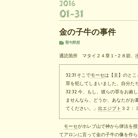
2016
01
-
31
金の子牛の事件
聖句黙想
通読箇所 マタイ２４章１-２８節、
32:31 そこで
モーセ
は【主】のとこ
罪を犯してしまいました。自分た
32:32 今、もし、彼らの罪をお
ませんなら、どうか、あなたがお
てください。」
出エジプト
３２：３
モーセ
がホレブ山で神から律法を授
てアロンに言って金の子牛の像を作ら